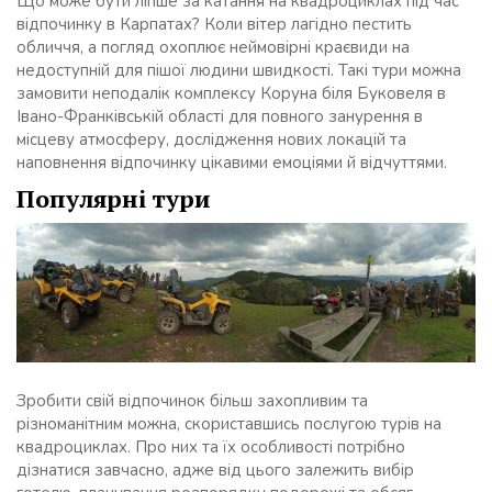
Що може бути ліпше за катання на квадроциклах під час
відпочинку в Карпатах? Коли вітер лагідно пестить
обличчя, а погляд охоплює неймовірні краєвиди на
недоступній для пішої людини швидкості. Такі тури можна
замовити неподалік комплексу Коруна біля Буковеля в
Івано-Франківській області для повного занурення в
місцеву атмосферу, дослідження нових локацій та
наповнення відпочинку цікавими емоціями й відчуттями.
Популярні тури
Зробити свій відпочинок більш захопливим та
різноманітним можна, скориставшись послугою турів на
квадроциклах. Про них та їх особливості потрібно
дізнатися завчасно, адже від цього залежить вибір