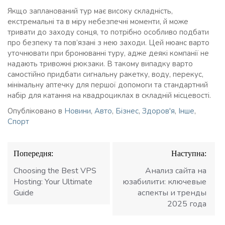
Якщо запланований тур має високу складність,
екстремальні та в міру небезпечні моменти, й може
тривати до заходу сонця, то потрібно особливо подбати
про безпеку та пов’язані з нею заходи. Цей нюанс варто
уточнювати при бронюванні туру, адже деякі компанії не
надають тривожні рюкзаки. В такому випадку варто
самостійно придбати сигнальну ракетку, воду, перекус,
мінімальну аптечку для першої допомоги та стандартний
набір для катання на квадроциклах в складній місцевості.
Опубліковано в
Новини
,
Авто
,
Бізнес
,
Здоров'я
,
Інше
,
Спорт
Навігація
Попередня:
Наступна:
записів
Choosing the Best VPS
Анализ сайта на
Hosting: Your Ultimate
юзабилити: ключевые
Guide
аспекты и тренды
2025 года