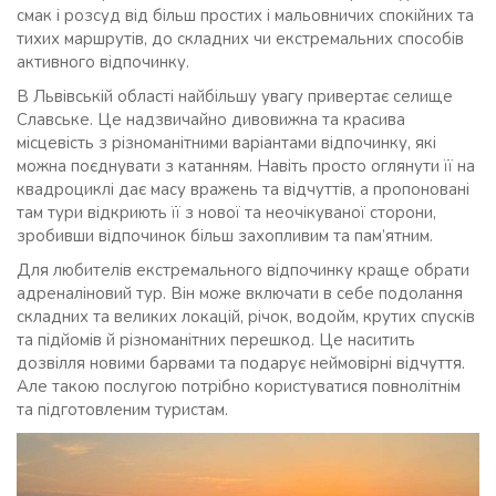
смак і розсуд від більш простих і мальовничих спокійних та
тихих маршрутів, до складних чи екстремальних способів
активного відпочинку.
В Львівській області найбільшу увагу привертає селище
Славське. Це надзвичайно дивовижна та красива
місцевість з різноманітними варіантами відпочинку, які
можна поєднувати з катанням. Навіть просто оглянути її на
квадроциклі дає масу вражень та відчуттів, а пропоновані
там тури відкриють її з нової та неочікуваної сторони,
зробивши відпочинок більш захопливим та пам’ятним.
Для любителів екстремального відпочинку краще обрати
адреналіновий тур. Він може включати в себе подолання
складних та великих локацій, річок, водойм, крутих спусків
та підйомів й різноманітних перешкод. Це наситить
дозвілля новими барвами та подарує неймовірні відчуття.
Але такою послугою потрібно користуватися повнолітнім
та підготовленим туристам.